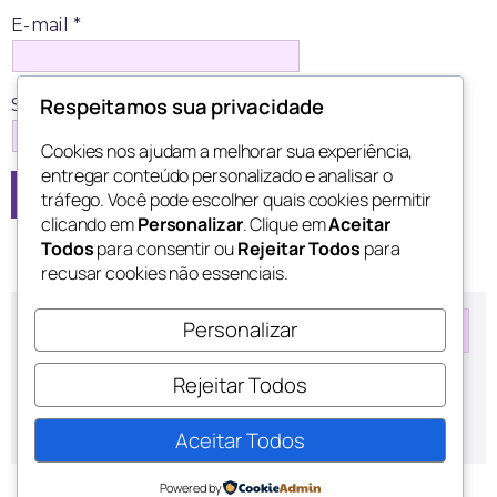
E-mail
*
Respeitamos sua privacidade
Site
Cookies nos ajudam a melhorar sua experiência,
entregar conteúdo personalizado e analisar o
tráfego. Você pode escolher quais cookies permitir
clicando em
Personalizar
. Clique em
Aceitar
Todos
para consentir ou
Rejeitar Todos
para
recusar cookies não essenciais.
Personalizar
Rejeitar Todos
Latest Comments
Nenhum comentário para mostrar.
Aceitar Todos
Powered by