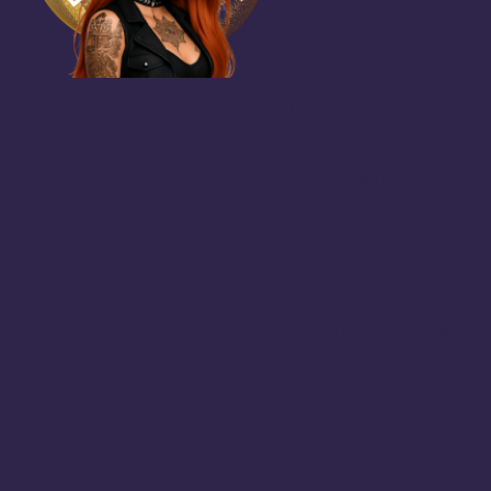
PORTAL ARQUÉTIPA
Remete imediatamente à
Psicologia
Analítica de Jung
.
“Arquétipa” traz a ideia de
origem
,
matriz
,
símbolo ancestral
e
força psíquica
universal
.
“Portal” sugere
entrada
,
transição
,
acesso
ao inconsciente
e ao processo
terapêutico.
ESPELHO ARQUÉTIPO