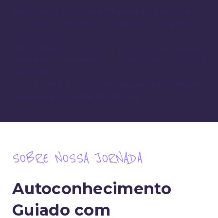
Faz referência ao
espelhamento psicológico
,
ao reflexo das partes internas e dos padrões
inconscientes.
“Arquetípico” reforça a ligação com
figuras
internas
,
sombras
,
complexos
,
mitos
pessoais
.
Traz a ideia de
autopercepção
,
autoimagem
simbólica
e
revelação do self
.
SOBRE NOSSA JORNADA
Autoconhecimento
Guiado com