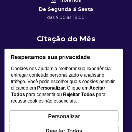
Horários
De Segunda á Sexta
das 9:00 ás 18:00
Citação do Mês
Carl Gustav Jung
Respeitamos sua privacidade
“Quem olha para fora sonha; quem olha para dentro
Cookies nos ajudam a melhorar sua experiência,
desperta.”
entregar conteúdo personalizado e analisar o
tráfego. Você pode escolher quais cookies permitir
clicando em
Personalizar
. Clique em
Aceitar
Avaliações
Todos
para consentir ou
Rejeitar Todos
para
recusar cookies não essenciais.
Patricia Rodrigues
“O processo terapêutico transformou minha forma
Personalizar
de entender a mim mesma. As vivências
psicodramáticas e a abordagem Junguiana me
Rejeitar Todos