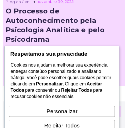
novembro 30, 2025
Blog da Gani
O Processo de
Autoconhecimento pela
Psicologia Analítica e pelo
Psicodrama
A Psicologia Analítica oferece uma compreensão
Respeitamos sua privacidade
profunda sobre a estrutura psíquica, permitindo
Cookies nos ajudam a melhorar sua experiência,
explorar os conteúdos inconscientes que[…]
entregar conteúdo personalizado e analisar o
tráfego. Você pode escolher quais cookies permitir
clicando em
Personalizar
. Clique em
Aceitar
Todos
para consentir ou
Rejeitar Todos
para
recusar cookies não essenciais.
Personalizar
Rejeitar Todos
Latest Comments